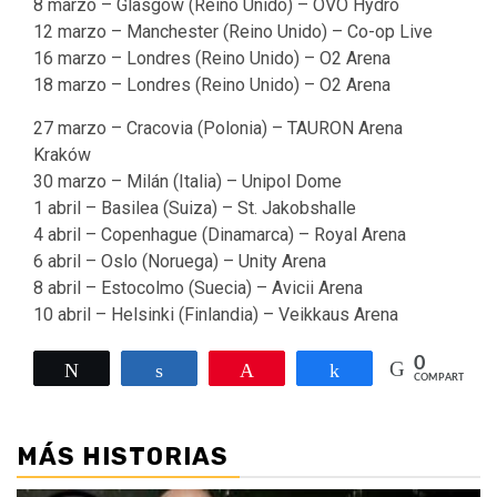
8 marzo – Glasgow (Reino Unido) – OVO Hydro
12 marzo – Manchester (Reino Unido) – Co-op Live
16 marzo – Londres (Reino Unido) – O2 Arena
18 marzo – Londres (Reino Unido) – O2 Arena
27 marzo – Cracovia (Polonia) – TAURON Arena
Kraków
30 marzo – Milán (Italia) – Unipol Dome
1 abril – Basilea (Suiza) – St. Jakobshalle
4 abril – Copenhague (Dinamarca) – Royal Arena
6 abril – Oslo (Noruega) – Unity Arena
8 abril – Estocolmo (Suecia) – Avicii Arena
10 abril – Helsinki (Finlandia) – Veikkaus Arena
0
Twittear
Compartir
Pin
Compartir
COMPARTIR
MÁS HISTORIAS