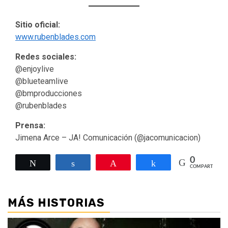
Sitio oficial:
www.rubenblades.com
Redes sociales:
@enjoylive
@blueteamlive
@bmproducciones
@rubenblades
Prensa:
Jimena Arce – JA! Comunicación (@jacomunicacion)
0
Twittear
Compartir
Pin
Compartir
COMPARTIR
MÁS HISTORIAS