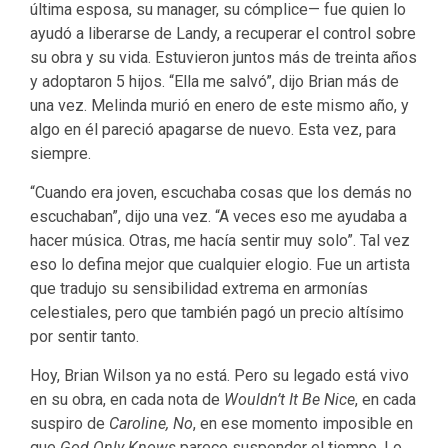
última esposa, su manager, su cómplice— fue quien lo
ayudó a liberarse de Landy, a recuperar el control sobre
su obra y su vida. Estuvieron juntos más de treinta años
y adoptaron 5 hijos. “Ella me salvó”, dijo Brian más de
una vez. Melinda murió en enero de este mismo año, y
algo en él pareció apagarse de nuevo. Esta vez, para
siempre.
“Cuando era joven, escuchaba cosas que los demás no
escuchaban”, dijo una vez. “A veces eso me ayudaba a
hacer música. Otras, me hacía sentir muy solo”. Tal vez
eso lo defina mejor que cualquier elogio. Fue un artista
que tradujo su sensibilidad extrema en armonías
celestiales, pero que también pagó un precio altísimo
por sentir tanto.
Hoy, Brian Wilson ya no está. Pero su legado está vivo
en su obra, en cada nota de
Wouldn’t It Be Nice
, en cada
suspiro de
Caroline, No
, en ese momento imposible en
que
God Only Knows
parece suspender el tiempo. Lo