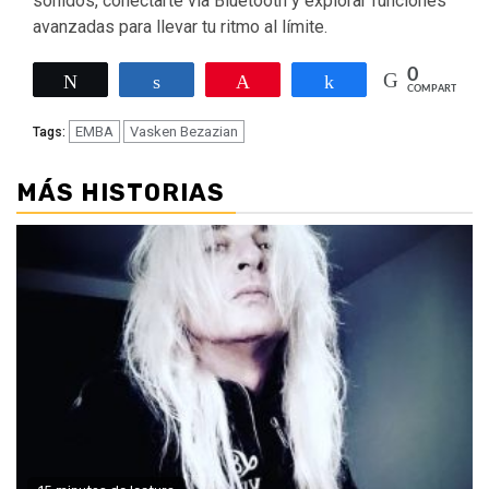
sonidos, conectarte vía Bluetooth y explorar funciones
avanzadas para llevar tu ritmo al límite.
0
Twittear
Compartir
Pin
Compartir
COMPARTIR
EMBA
Vasken Bezazian
Tags:
MÁS HISTORIAS