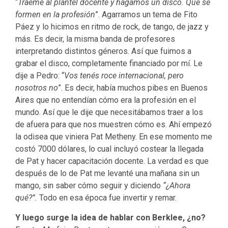
“
Traéme al plantel docente y hagamos un disco. Que se
formen en la profesión
”. Agarramos un tema de Fito
Páez y lo hicimos en ritmo de rock, de tango, de jazz y
más. Es decir, la misma banda de profesores
interpretando distintos géneros. Así que fuimos a
grabar el disco, completamente financiado por mí. Le
dije a Pedro: “
Vos tenés roce internacional, pero
nosotros no
”. Es decir, había muchos pibes en Buenos
Aires que no entendían cómo era la profesión en el
mundo. Así que le dije que necesitábamos traer a los
de afuera para que nos muestren cómo es. Ahí empezó
la odisea que viniera Pat Metheny. En ese momento me
costó 7000 dólares, lo cual incluyó costear la llegada
de Pat y hacer capacitación docente. La verdad es que
después de lo de Pat me levanté una mañana sin un
mango, sin saber cómo seguir y diciendo
“¿Ahora
qué?”.
Todo en esa época fue invertir y remar.
Y luego surge la idea de hablar con Berklee, ¿no?