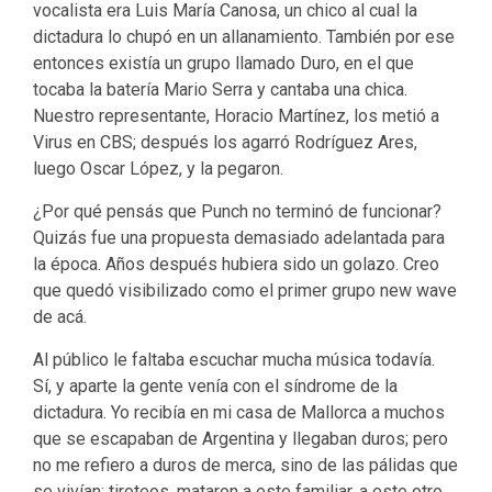
vocalista era Luis María Canosa, un chico al cual la
dictadura lo chupó en un allanamiento. También por ese
entonces existía un grupo llamado Duro, en el que
tocaba la batería Mario Serra y cantaba una chica.
Nuestro representante, Horacio Martínez, los metió a
Virus en CBS; después los agarró Rodríguez Ares,
luego Oscar López, y la pegaron.
¿Por qué pensás que Punch no terminó de funcionar?
Quizás fue una propuesta demasiado adelantada para
la época. Años después hubiera sido un golazo. Creo
que quedó visibilizado como el primer grupo new wave
de acá.
Al público le faltaba escuchar mucha música todavía.
Sí, y aparte la gente venía con el síndrome de la
dictadura. Yo recibía en mi casa de Mallorca a muchos
que se escapaban de Argentina y llegaban duros; pero
no me refiero a duros de merca, sino de las pálidas que
se vivían: tiroteos, mataron a este familiar, a este otro