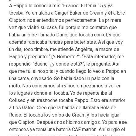
A Pappo lo conocí a mis 16 años. Él tenía 15 y ya
tocaba. Yo emulaba a Ginger Baker de Cream y él a Eric
Clapton: nos entendíamos perfectamente. La primera
vez que visité su casa, fui porque me contaron que
había un pibe llamado Darío, que tocaba con él, y que
además fabricaba fundas para bateristas. Así que voy
un día, toco timbre, me atiende Angelita, la madre de
Pappo y pregunto: “¿Y Norberto?”. “Está internado”, me
respondió. “Bueno, ¿y dónde está?”, le pregunté. Así
que me fui al hospital y cuando llego lo veo a Pappo en
una cama, enyesado. Se había dado un palo con la
moto. Nos conocimos ahí y nos empezamos a ver en
los lugares donde él tocaba. Yo de repente iba al
Coliseo y en trasnoche tocaba Pappo. Esto era anterior
a Los Gatos. Creo que la banda se llamaba Bola de
Ruido. Él tocaba los solos de Cream y los hacía igual
que Clapton. Después nos hicimos amigos. Yo para ese
entonces ya tenía una batería CAF marrón. Ahí surgió el