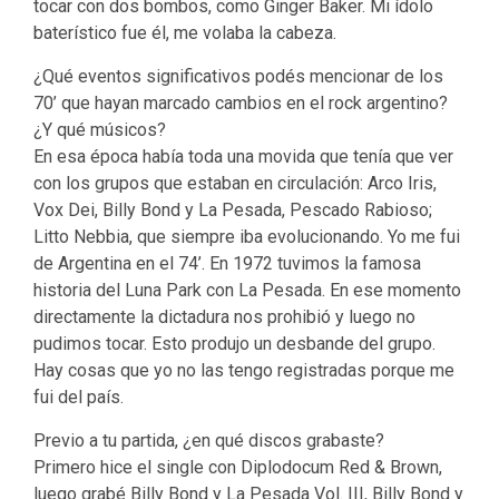
tocar con dos bombos, como Ginger Baker. Mi ídolo
baterístico fue él, me volaba la cabeza.
¿Qué eventos significativos podés mencionar de los
70’ que hayan marcado cambios en el rock argentino?
¿Y qué músicos?
En esa época había toda una movida que tenía que ver
con los grupos que estaban en circulación: Arco Iris,
Vox Dei, Billy Bond y La Pesada, Pescado Rabioso;
Litto Nebbia, que siempre iba evolucionando. Yo me fui
de Argentina en el 74’. En 1972 tuvimos la famosa
historia del Luna Park con La Pesada. En ese momento
directamente la dictadura nos prohibió y luego no
pudimos tocar. Esto produjo un desbande del grupo.
Hay cosas que yo no las tengo registradas porque me
fui del país.
Previo a tu partida, ¿en qué discos grabaste?
Primero hice el single con Diplodocum Red & Brown,
luego grabé Billy Bond y La Pesada Vol. III, Billy Bond y