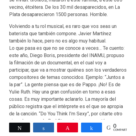
vecino, étcétera. De los 30 mil desaparecidos, en La
Plata desaparecieron 1500 personas. Horrible.
Volviendo a tu rol musical, es raro que vos seas un
baterista que también compone. Javier Martínez
también lo hace, pero no es algo muy habitual.
Lo que pasa es que no se conoce a veces… Te cuento:
este año, Diego Boris, presidente del INAMU, propuso
la filmación de un documental, en el cual voy a
participar, que va a mostrar quiénes son los verdaderos
compositores de temas conocidos. Ejemplo: “Juntos a
la par”. La gente piensa que es de Pappo. ¡No! Es de
Yulie Ruth. Hay una gran confusión en torno a esas
cosas. Es muy importante aclararlo. La mayoría del
público registra que el intérprete es el que se apropia
de la canción. “Do You Think I’m Sexy”, por citarte otro
ejemplo, no es de Rod Stewart, sino que está
0
compuesta por el baterista Carmine Apicce, aunque
Twittear
Compartir
Pin
Compartir
COMPARTIR
figuran ambos en los créditos. Volviendo a lo del