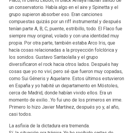
Flaco, ni David Lebón, ni Black Amaya habían salido de
un conservatorio. Había algo en el aire y Spinetta y el
grupo supieron absorber eso. Eran canciones
compuestas quizás por un riff instrumental y después
tenían parte A, B, C, puente, estribillo, todo. El Flaco fue
siempre muy original, volado y con una identidad muy
propia. Por otra parte, también estaba Arco Iris, que
hacía cosas relacionadas a la proyección folclórica y
los sonidos. Gustavo Santaolalla y el grupo
diversificaron el rock hacia otros lados. Después hay
cosas que yo no viví, pero sé que fueron muy copadas,
como Sui Géneris y Aquelarre. Estos últimos estuvieron
en España y yo habité un departamento en Móstoles,
cerca de Madrid, donde habían vivido ellos. Era un
momento de exilio…Yo fui uno de los primeros en irme.
Primero lo hizo Javier Martínez, después yo y, al año,
casi todos.
La asfixia de la dictadura era tremenda.
Sí, la situación era trágica. Yo he recibido cartas de