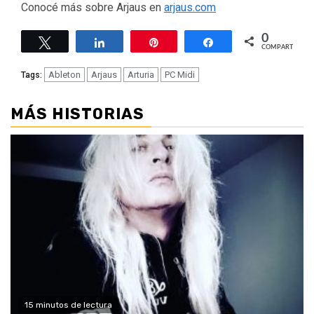
Conocé más sobre Arjaus en
arjaus.com
0
Twittear
Compartir
Pin
Compartir
COMPARTIR
Ableton
Arjaus
Arturia
PC Midi
Tags:
MÁS HISTORIAS
15 minutos de lectura